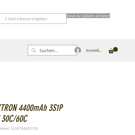
News & Updates erhalten
Anmelden
XTRON 4400mAh 3S1P
V 30C/60C
ummer: SLSXT44003130