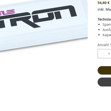
P
54,60 €
inkl. Mw
Technis
Span
Ausf
Kapa
Daue
Anzahl
Kurz
(264.
Lade
Gewi
und 
Maße
Bala
Stec
Kabe