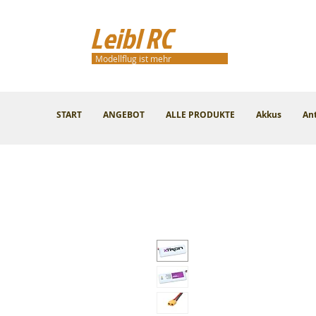
Leibl RC
Modellflug ist mehr
START
ANGEBOT
ALLE PRODUKTE
Akkus
An