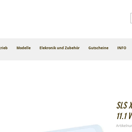
trieb
Modelle
Elekronik und Zubehör
Gutscheine
INFO
SLS 
11.1 
Artikeln