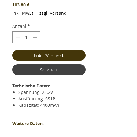
Preis
103,80 €
inkl. MwSt.
|
zzgl. Versand
Anzahl
*
In den Warenkorb
Sofortkauf
Technische Daten:
Spannung: 22.2V
Ausführung: 6S1P
Kapazität: 4400mAh
Dauerentladestrom: max. 30C
(132.0A)
Weitere Daten:
Kurzzeitiger Entladestrom: max.
60C (264.0A)
Gewicht: ca. 645 Gramm - Maße: ca. LxBxH