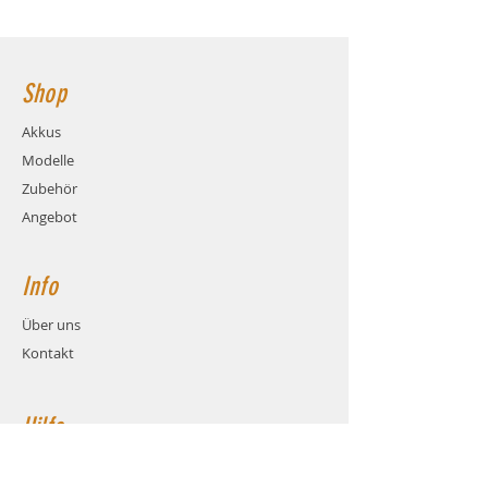
Ladestrom: max. 4C (17.6A)
148x45x45mm Hauptstromanschluss:
Gewicht: ca. 645 Gramm (inkl.
XT90 Buchse
Kabel und Stecker)
Maße: ca. LxBxH 148x45x45mm
Shop
Balanceranschluss: XH
Stecksystem: XT90 (Buchse)
Akkus
Kabel: Hochstrom Silikonkabel
Modelle
AWG10
Zubehör
Angebot
Info
Über uns
Kontakt
Hilfe
FAQ