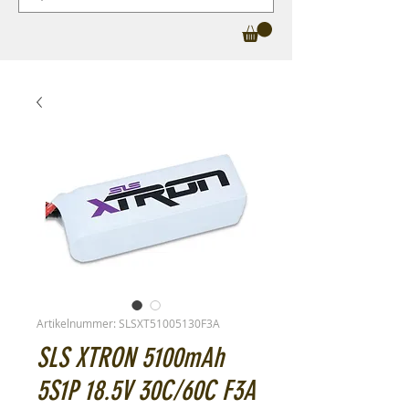
Artikelnummer: SLSXT51005130F3A
SLS XTRON 5100mAh
5S1P 18.5V 30C/60C F3A