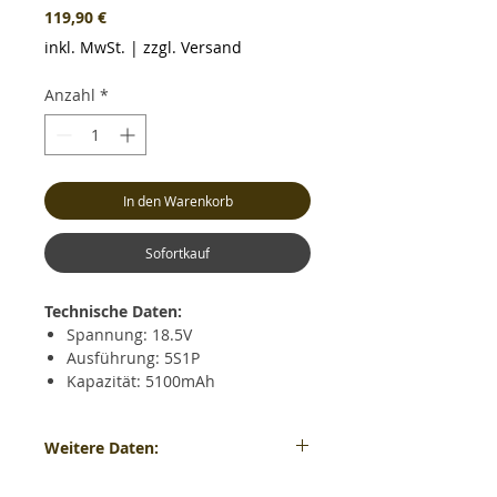
Preis
119,90 €
inkl. MwSt.
|
zzgl. Versand
Anzahl
*
In den Warenkorb
Sofortkauf
Technische Daten:
Spannung: 18.5V
Ausführung: 5S1P
Kapazität: 5100mAh
Dauerentladestrom: max. 30C
(153.0A)
Weitere Daten:
Kurzzeitiger Entladestrom: max.
60C (306.0A)
Gewicht: ca. 540 Gramm - Maße: ca. LxBxH