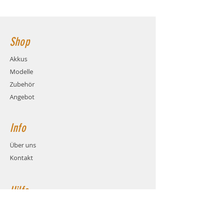
Ladestrom: max. 4C (20.4A)
138x42x44mm Hauptstromanschluss:
Gewicht: ca. 540 Gramm (inkl.
XT90 Buchse
Kabel und Stecker)
Maße: ca. LxBxH 138x42x44mm
Shop
Balanceranschluss: XH
Stecksystem: XT90 (Buchse)
Akkus
Kabel: Hochstrom Silikonkabel
Modelle
AWG10
Zubehör
Angebot
Info
Über uns
Kontakt
Hilfe
FAQ