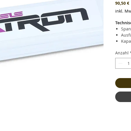
P
90,50 €
inkl. Mw
Technis
Span
Ausf
Kapa
Daue
Anzahl
Kurz
(348.
Lade
Gewi
und 
Maße
Bala
Stec
Kabe