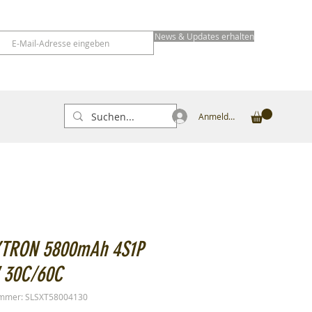
News & Updates erhalten
Anmelden
XTRON 5800mAh 4S1P
V 30C/60C
ummer: SLSXT58004130