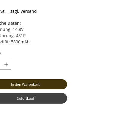
reis
St.
|
zzgl. Versand
che Daten:
nung: 14.8V
ührung: 4S1P
zität: 5800mAh
rentladestrom: max. 30C (174.0A)
*
zeitiger Entladestrom: max. 60C
0A)
strom: max. 4C (23.2A)
cht: ca. 573 Gramm (inkl. Kabel
Stecker)
In den Warenkorb
: ca. LxBxH 162x45x37mm
nceranschluss: XH
ksystem: XT90 (Buchse)
Sofortkauf
l: Hochstrom Silikonkabel AWG10