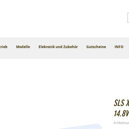
trieb
Modelle
Elekronik und Zubehör
Gutscheine
INFO
SLS 
14.8
Artikeln