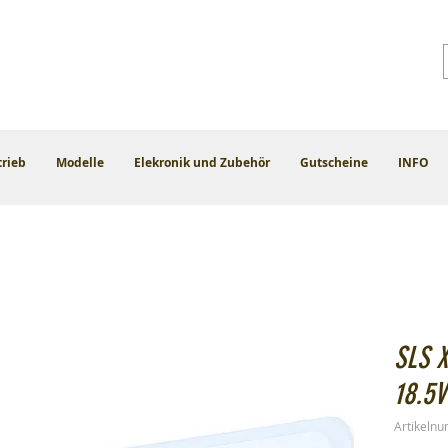
trieb
Modelle
Elekronik und Zubehör
Gutscheine
INFO
SLS 
18.5
Artikeln