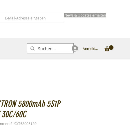
News & Updates erhalten
Anmelden
XTRON 5800mAh 5S1P
V 30C/60C
ummer: SLSXT58005130