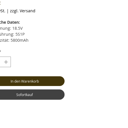
Preis
€
St.
|
zzgl. Versand
che Daten:
nung: 18.5V
ührung: 5S1P
zität: 5800mAh
rentladestrom: max. 30C (174.0A)
*
zeitiger Entladestrom: max. 60C
0A)
strom: max. 4C (23.2A)
cht: ca. 697 Gramm (inkl. Kabel
Stecker)
In den Warenkorb
: ca. LxBxH 165x45x44mm
nceranschluss: XH
ksystem: XT90 (Buchse)
Sofortkauf
l: Hochstrom Silikonkabel AWG10