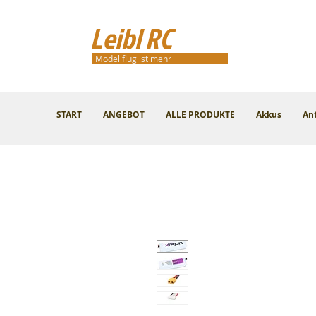
Leibl RC
Modellflug ist mehr
START
ANGEBOT
ALLE PRODUKTE
Akkus
An