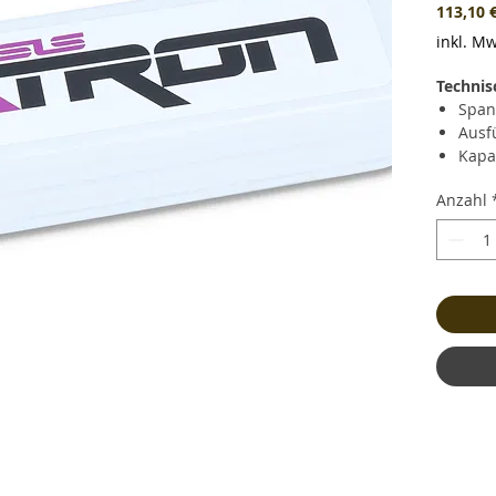
113,10 
inkl. Mw
Technis
Span
Ausf
Kapa
Daue
Anzahl
Kurz
(348.
Lade
Gewi
und 
Maße
Bala
Stec
Kabe