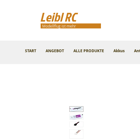
Leibl RC
Modellflug ist mehr
START
ANGEBOT
ALLE PRODUKTE
Akkus
An