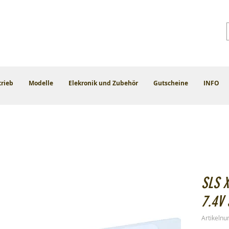
trieb
Modelle
Elekronik und Zubehör
Gutscheine
INFO
SLS 
7.4V
Artikeln