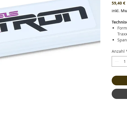
P
59,40 €
inkl. Mw
Technis
Form
Trax
Span
Ausf
Anzahl
Kapa
Daue
Kurz
(360.
Lade
Gewi
und 
Maße
Bala
Kabe
Stec