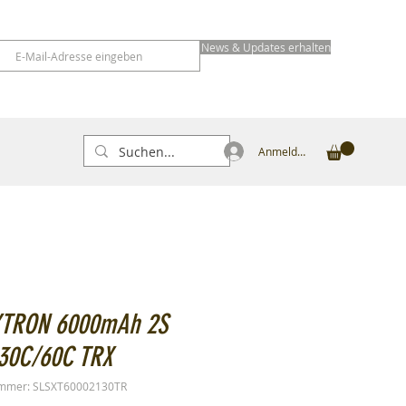
News & Updates erhalten
Anmelden
XTRON 6000mAh 2S
 30C/60C TRX
ummer: SLSXT60002130TR