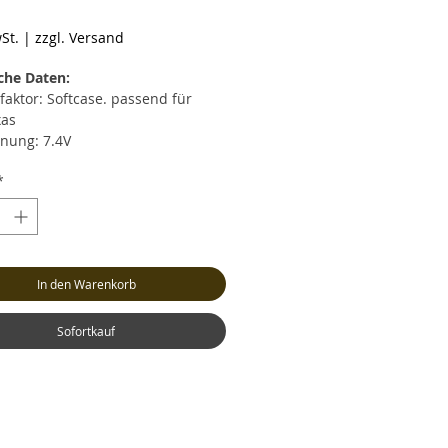
reis
St.
|
zzgl. Versand
che Daten:
faktor: Softcase. passend für
xas
nung: 7.4V
ührung: 2S
*
zität: 6000mAh
rentladestrom: max. 30C (180.0A)
zeitiger Entladestrom: max. 60C
0A)
strom: max. 4C (24.0A)
In den Warenkorb
cht: ca. 282 Gramm (inkl. Kabel
Stecker)
: ca. LxBxH 133x42x23mm
Sofortkauf
nceranschluss: XH
l: Hochstrom Silikonkabel
ksystem: TRX