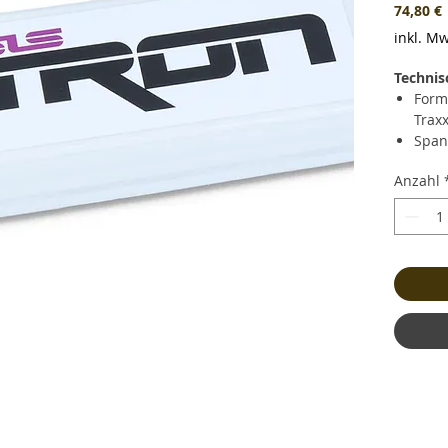
P
74,80 €
inkl. Mw
Technis
Form
Trax
Span
Ausf
Anzahl
Kapa
Daue
Kurz
(456.
Lade
Gewi
und 
Maße
Bala
Kabe
Stec