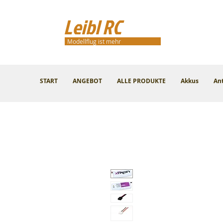
Leibl RC
Modellflug ist mehr
START
ANGEBOT
ALLE PRODUKTE
Akkus
An