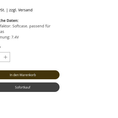
reis
St.
|
zzgl. Versand
che Daten:
faktor: Softcase. passend für
xas
nung: 7.4V
ührung: 2S
*
zität: 7600mAh
rentladestrom: max. 30C (228.0A)
zeitiger Entladestrom: max. 60C
0A)
strom: max. 4C (30.4A)
In den Warenkorb
cht: ca. 363 Gramm (inkl. Kabel
Stecker)
: ca. LxBxH 155x45x27mm
Sofortkauf
nceranschluss: XH
l: Hochstrom Silikonkabel
ksystem: TRX