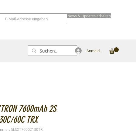
News & Updates erhalten
Anmelden
XTRON 7600mAh 2S
 30C/60C TRX
ummer: SLSXT76002130TR