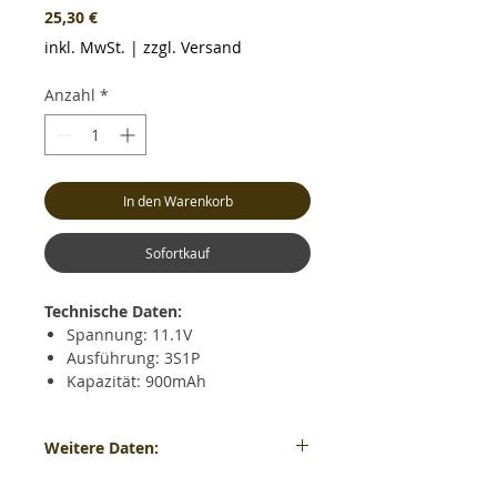
Preis
25,30 €
inkl. MwSt.
|
zzgl. Versand
Anzahl
*
In den Warenkorb
Sofortkauf
Technische Daten:
Spannung: 11.1V
Ausführung: 3S1P
Kapazität: 900mAh
Dauerentladestrom: max. 60C
(54.0A)
Weitere Daten:
Kurzzeitiger Entladestrom: max.
120C (108.0A)
Gewicht: ca. 90 Gramm - Maße: ca. LxBxH