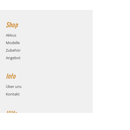
Ladestrom: max. 4C (3.6A)
100x26x17mm Hauptstromanschluss:
Gewicht: ca. 90 Gramm (inkl.
XT60 Buchse
Kabel und Stecker)
Maße: ca. LxBxH 100x26x17mm
Shop
Balanceranschluss: XH
Stecksystem: XT60 (Buchse)
Akkus
Kabel: Hochstrom Silikonkabel
Modelle
AWG13
Zubehör
Angebot
Info
Über uns
Kontakt
Hilfe
FAQ