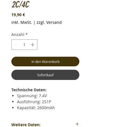
2C/4C
Preis
19,90 €
inkl. MwSt.
|
zzgl. Versand
Anzahl
*
In den Warenkorb
Sofortkauf
Technische Daten:
Spannung: 7.4V
Ausführung: 2S1P
Kapazität: 2600mAh
Dauerentladestrom: max. 2C
(5.2A)
Weitere Daten:
Kurzzeitiger Entladestrom: max.