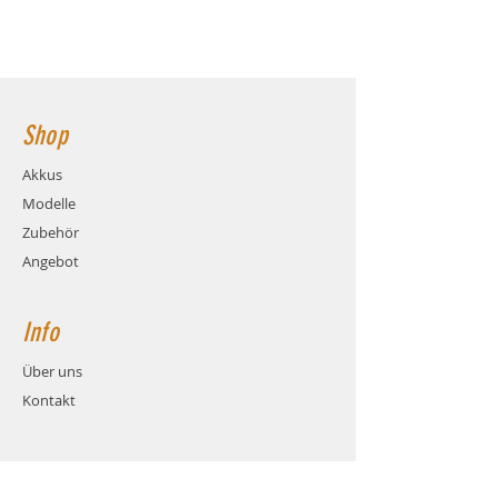
4C (10.4A)
Gewicht: ca. 89 Gramm - Maße: ca. LxBxH
Ladestrom: max. 1C (2.6A)
92x30x16mm Hauptstromanschluss: 1x
Gewicht: ca. 89 Gramm (inkl.
Futaba / 1x JR
Kabel und Stecker)
Maße: ca. LxBxH 92x30x16mm
Shop
Balanceranschluss: XH
Kabel: Hochstrom Silikonkabel
Akkus
AWG22
Modelle
Stecksystem: mit 1x Futaba und
1x JR Stecker (Buchse)
Zubehör
Angebot
Info
Über uns
Kontakt
Hilfe