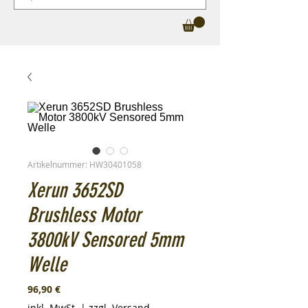
Artikelnummer: HW30401058
Xerun 3652SD
Brushless Motor
3800kV Sensored 5mm
Welle
Preis
96,90 €
inkl. MwSt.
|
zzgl. Versand