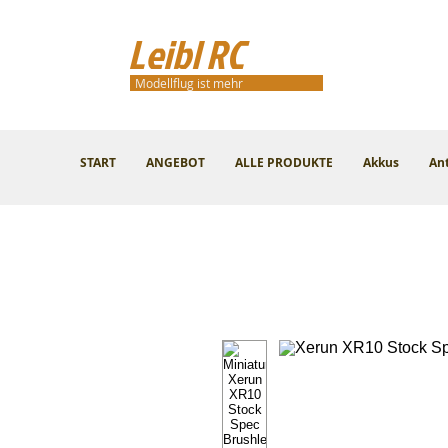
Leibl RC
Modellflug ist mehr
START
ANGEBOT
ALLE PRODUKTE
Akkus
An