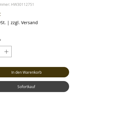
ummer: HW30112751
Preis
€
St.
|
zzgl. Versand
*
In den Warenkorb
Sofortkauf