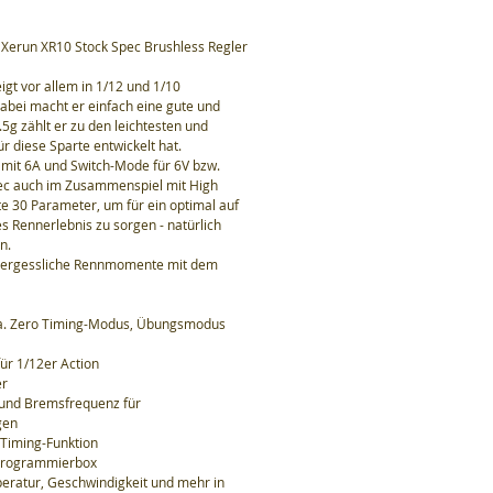
Xerun XR10 Stock Spec Brushless Regler
igt vor allem in 1/12 und 1/10
abei macht er einfach eine gute und
.5g zählt er zu den leichtesten und
r diese Sparte entwickelt hat.
 mit 6A und Switch-Mode für 6V bzw.
pec auch im Zusammenspiel mit High
 30 Parameter, um für ein optimal auf
es Rennerlebnis zu sorgen - natürlich
n.
unvergessliche Rennmomente mit dem
u.a. Zero Timing-Modus, Übungsmodus
 für 1/12er Action
er
und Bremsfrequenz für
gen
 Timing-Funktion
Programmierbox
ratur, Geschwindigkeit und mehr in