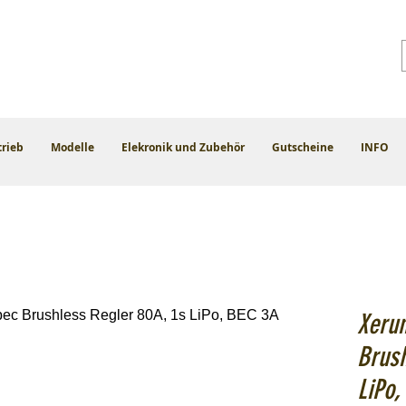
trieb
Modelle
Elekronik und Zubehör
Gutscheine
INFO
Xerun
Brush
LiPo,