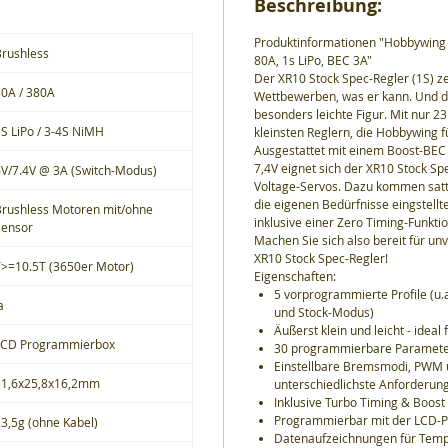
Beschreibung:
Produktinformationen "Hobbywing 
Brushless
80A, 1s LiPo, BEC 3A"
Der XR10 Stock Spec-Regler (1S) ze
80A / 380A
Wettbewerben, was er kann. Und d
besonders leichte Figur. Mit nur 23
S LiPo / 3-4S NiMH
kleinsten Reglern, die Hobbywing fü
Ausgestattet mit einem Boost-BEC
7,4V eignet sich der XR10 Stock S
6V/7.4V @ 3A (Switch-Modus)
Voltage-Servos. Dazu kommen satte
die eigenen Bedürfnisse eingstellt
Brushless Motoren mit/ohne
inklusive einer Zero Timing-Funktio
Sensor
Machen Sie sich also bereit für 
XR10 Stock Spec-Regler!
T>=10.5T (3650er Motor)
Eigenschaften:
5 vorprogrammierte Profile (
a
und Stock-Modus)
Äußerst klein und leicht - ideal
LCD Programmierbox
30 programmierbare Paramet
Einstellbare Bremsmodi, PWM 
31,6x25,8x16,2mm
unterschiedlichste Anforderun
Inklusive Turbo Timing & Boost
Programmierbar mit der LCD-
3,5g (ohne Kabel)
Datenaufzeichnungen für Tempe