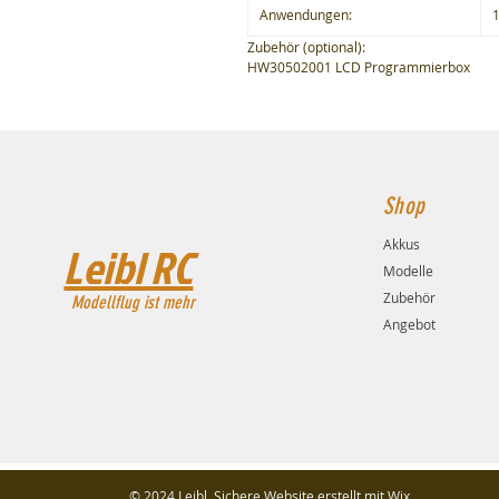
Anwendungen:
1
Zubehör (optional):
HW30502001 LCD Programmierbox
Shop
Akkus
Leibl RC
Modelle
Zubehör
Modellflug ist mehr
Angebot
© 2024 Leibl. Sichere Website erstellt mit
Wix