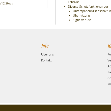
Echtzeit
/12 Stock
Diverse Schutzfunktionen vor
Unterspannungsabschaltu
Überhitzung
Signalverlust
Info
Hi
Über uns
F
Kontakt
Ve
A
Za
Co
Im